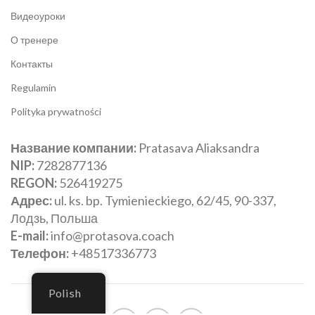
Видеоуроки
О тренере
Контакты
Regulamin
Polityka prywatności
Название компании:
Pratasava Aliaksandra
NIP:
‎7282877136
REGON:
‎526419275
Адрес:
‎ul. ks. bp. Tymienieckiego, 62/45, 90-337,
Лодзь, Польша
E-mail:
info@protasova.coach
Телефон:
+48517336773
Polish