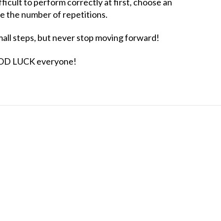
ifficult to perform correctly at first, choose an
ce the number of repetitions.
small steps, but never stop moving forward!
OOD LUCK everyone!