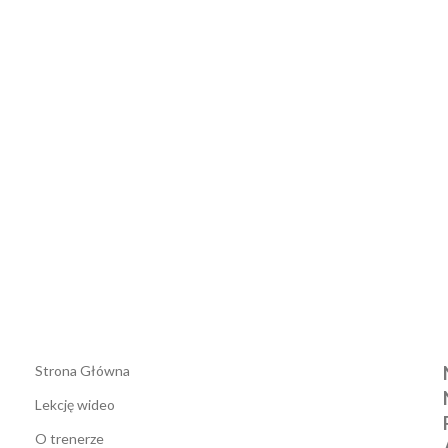
Strona Główna
Lekcję wideo
O trenerze