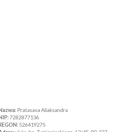
Nazwa:
Pratasava Aliaksandra
NIP:
‎7282877136
REGON:
‎526419275