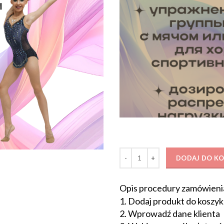
ilość ОФП c мячом 12+ (26 мин) / 
DODAJ DO K
Opis procedury zamówieni
1. Dodaj produkt do koszyk
2. Wprowadź dane klienta