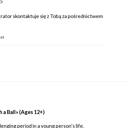
ci
rator skontaktuje się z Tobą za pośrednictwem
ist
a Ball» (Ages 12+)
lenging period in a young person’s life.