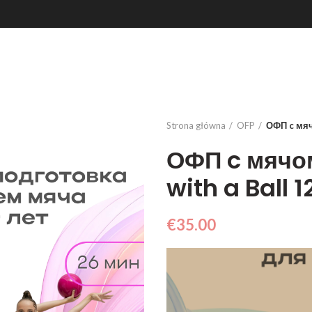
Strona główna
OFP
ОФП c мячо
ОФП c мячом
with a Ball 
€
35.00