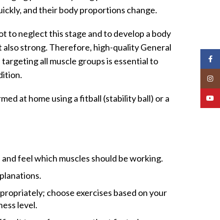
ckly, and their body proportions change.
not to neglect this stage and to develop a body
ut also strong. Therefore, high-quality General
Face
targeting all muscle groups is essential to
ition.
Insta
d at home using a fitball (stability ball) or a
YouT
es and feel which muscles should be working.
xplanations.
propriately; choose exercises based on your
ness level.