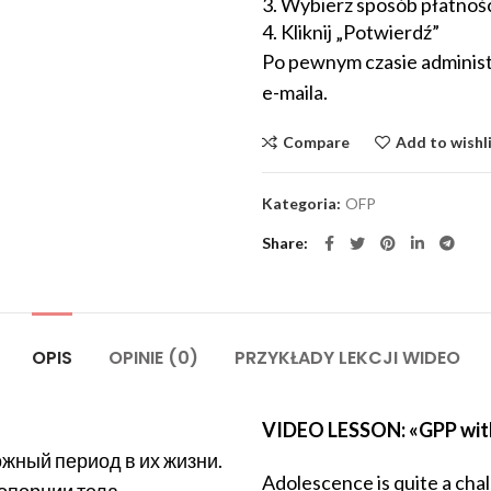
3. Wybierz sposób płatnoś
4. Kliknij „Potwierdź”
Po pewnym czasie administ
e-maila.
Compare
Add to wishl
Kategoria:
OFP
Share
OPIS
OPINIE (0)
PRZYKŁADY LEKCJI WIDEO
VIDEO LESSON: «GPP with 
жный период в их жизни.
Adolescence is quite a chal
опорции тела.