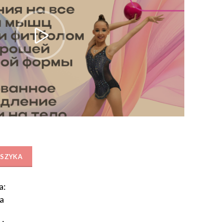
GPP with a Ball 12+ (26 min)
OSZYKA
a:
a