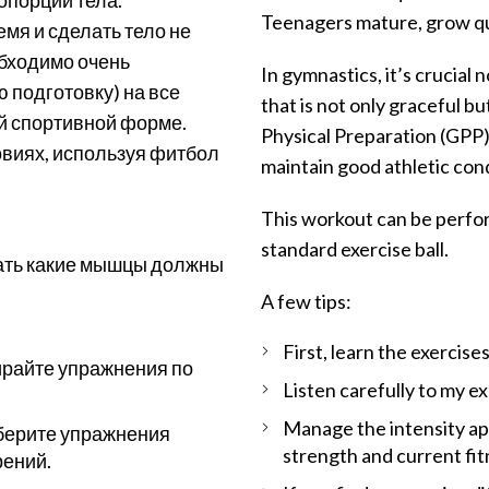
Teenagers mature, grow qui
емя и сделать тело не
обходимо очень
In gymnastics, it’s crucial 
 подготовку) на все
that is not only graceful b
й спортивной форме.
Physical Preparation (GPP) 
овиях, используя фитбол
maintain good athletic cond
This workout can be performe
standard exercise ball.
вать какие мышцы должны
A few tips:
First, learn the exercis
ирайте упражнения по
Listen carefully to my e
Manage the intensity ap
ыберите упражнения
strength and current fit
рений.