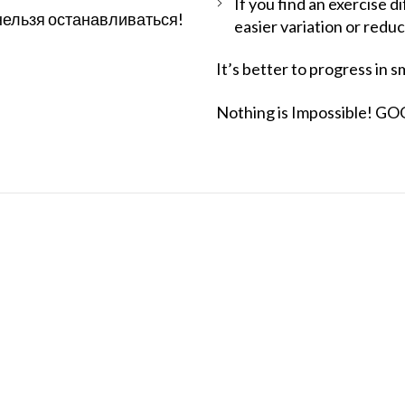
If you find an exercise d
нельзя останавливаться!
easier variation or redu
It’s better to progress in 
Nothing is Impossible! G