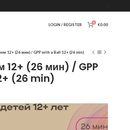
.
0
LOGIN / REGISTER
€
0.00
м 12+ (26 мин) / GPP with a Ball 12+ (26 min)
 12+ (26 мин) / GPP
12+ (26 min)