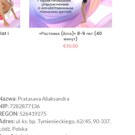
at i
«Растяжка (йога)» 8-9 лет (40
"
)
минут)
€
30.00
Nazwa:
Pratasava Aliaksandra
NIP:
‎7282877136
REGON:
‎526419275
Adres:
‎ul. ks. bp. Tymienieckiego, 62/45, 90-337,
Łódź, Polska