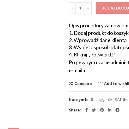
ilość Комплекс махов у опоры для
DODAJ DO K
Opis procedury zamówieni
1. Dodaj produkt do koszyk
2. Wprowadź dane klienta
3. Wybierz sposób płatnoś
4. Kliknij „Potwierdź”
Po pewnym czasie administ
e-maila.
Compare
Add to wishl
Kategorie:
Rozciąganie
,
SAF (Ma
Share