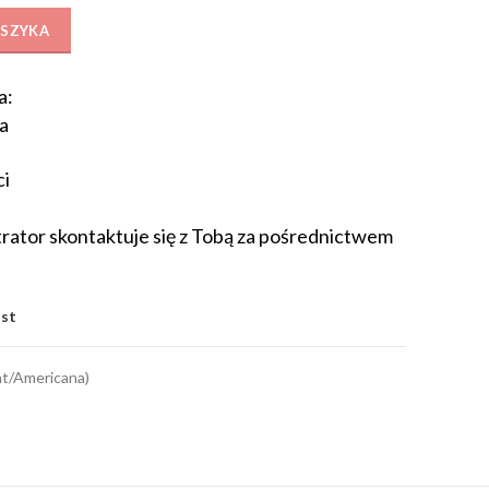
 детей 8-11 лет. Активная растяжка (1 час 48 мин) / Active warm up next
OSZYKA
a:
a
ci
rator skontaktuje się z Tobą za pośrednictwem
ist
t/Americana)