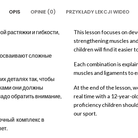
OPIS
OPINIE (0)
PRZYKŁADY LEKCJI WIDEO
ой растяжки и гибкости,
This lesson focuses on deve
strengthening muscles and 
children will find it easie
е осваивают сложные
Each combination is explain
muscles and ligaments to 
х деталях так, чтобы
ками они должны
At the end of the lesson, 
надо обратить внимание,
real time with a 12-year-ol
proficiency children should
our sport.
вочный
комплекс в
ет.