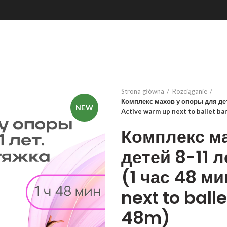
Strona główna
Rozciąganie
Комплекс махов у опоры для дете
NEW
Active warm up next to ballet bar
Комплекс м
детей 8-11 
(1 час 48 м
next to balle
48m)