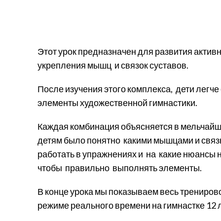
Этот урок предназначен для развития активн
укрепления мышц
и связок суставов.
После изучения этого комплекса,
дети легч
элементы художественной гимнастики.
Каждая комбинация объясняется в мельчайши
детям было понятно
какими мышцами и связ
работать в упражнениях и
на
какие нюансы 
чтобы
правильно
выполнять элементы.
В конце урока мы показываем весь трениро
режиме реального времени на гимнастке 12 л