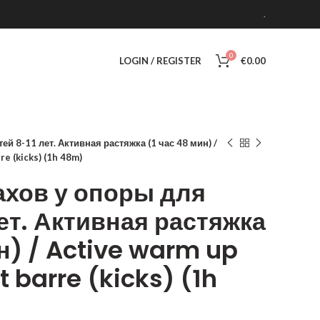
.
0
LOGIN / REGISTER
€
0.00
й 8-11 лет. Активная растяжка (1 час 48 мин) /
re (kicks) (1h 48m)
ахов у опоры для
лет. Активная растяжка
ин) / Active warm up
t barre (kicks) (1h