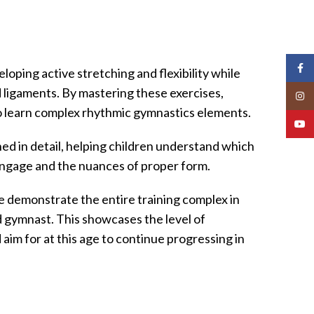
Face
loping active stretching and flexibility while
ligaments. By mastering these exercises,
Insta
r to learn complex rhythmic gymnastics elements.
YouT
ed in detail, helping children understand which
engage and the nuances of proper form.
we demonstrate the entire training complex in
d gymnast. This showcases the level of
 aim for at this age to continue progressing in