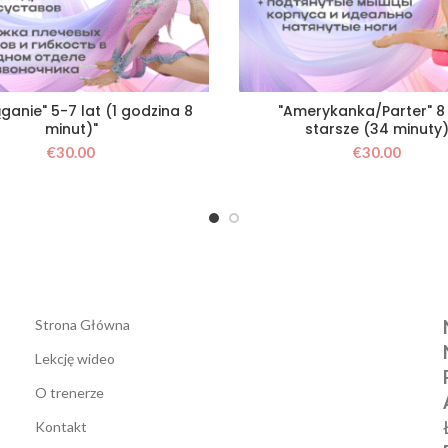
ganie" 5-7 lat (1 godzina 8
"Amerykanka/Parter" 8 l
minut)"
starsze (34 minuty
€
30.00
€
30.00
Strona Główna
Lekcję wideo
O trenerze
Kontakt