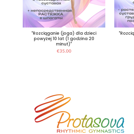
"Rozciąganie (joga) dla dzieci
"Rozcią
powyżej 10 lat (1 godzina 20
minut)"
€
35.00