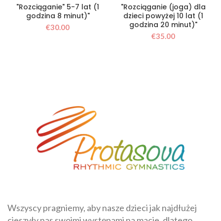
"Rozciąganie" 5-7 lat (1
"Rozciąganie (joga) dla
godzina 8 minut)"
dzieci powyżej 10 lat (1
godzina 20 minut)"
€
30.00
€
35.00
Wszyscy pragniemy, aby nasze dzieci jak najdłużej
cieszyły nas swoimi występami na macie, dlatego