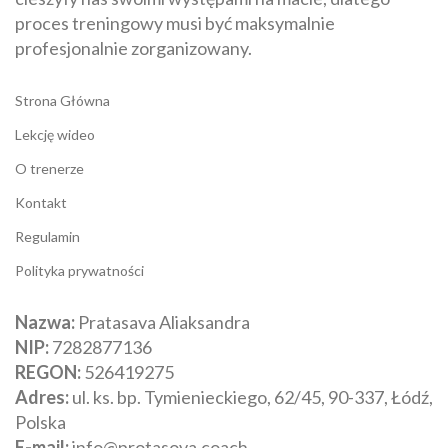
proces treningowy musi być maksymalnie
profesjonalnie zorganizowany.
Strona Główna
Lekcję wideo
O trenerze
Kontakt
Regulamin
Polityka prywatności
Nazwa:
Pratasava Aliaksandra
NIP:
‎7282877136
REGON:
‎526419275
Adres:
‎ul. ks. bp. Tymienieckiego, 62/45, 90-337, Łódź,
Polska
E-mail:
info@protasova.coach