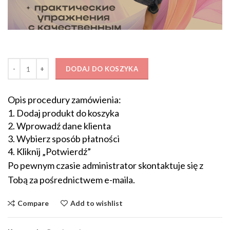
ilość «Растяжка (йога)» 8-9 лет (40 минут)
DODAJ DO KOSZYKA
Opis procedury zamówienia:
1. Dodaj produkt do koszyka
2. Wprowadź dane klienta
3. Wybierz sposób płatności
4. Kliknij „Potwierdź”
Po pewnym czasie administrator skontaktuje się z
Tobą za pośrednictwem e-maila.
Compare
Add to wishlist