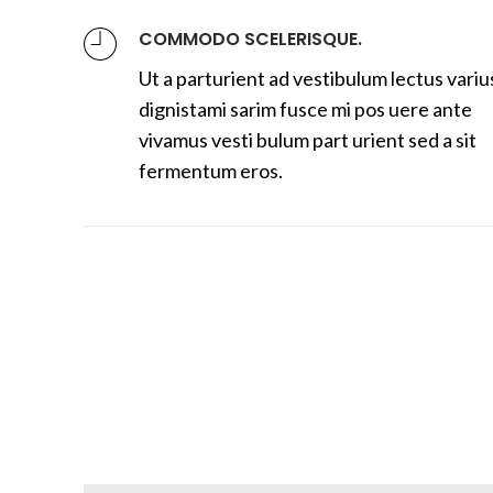
COMMODO SCELERISQUE.
Ut a parturient ad vestibulum lectus variu
dignistami sarim fusce mi pos uere ante
vivamus vesti bulum part urient sed a sit
fermentum eros.