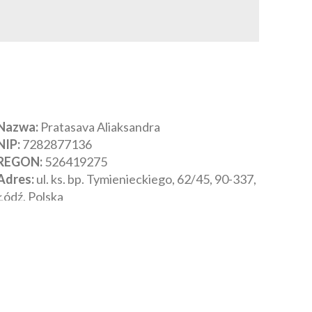
Nazwa:
Pratasava Aliaksandra
NIP:
‎7282877136
REGON:
‎526419275
Adres:
‎ul. ks. bp. Tymienieckiego, 62/45, 90-337,
Łódź, Polska
E-mail:
info@protasova.coach
Numer telefonu:
+48517336773