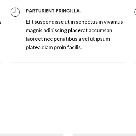
PARTURIENT FRINGILLA.
s
Elit suspendisse ut in senectus in vivamus
magnis adipiscing placerat accumsan
laoreet nec penatibus a vel ut ipsum
platea diam proin facilis.