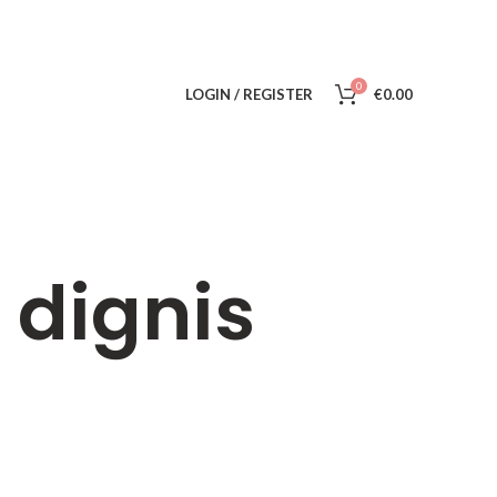
.
0
LOGIN / REGISTER
€
0.00
 dignis