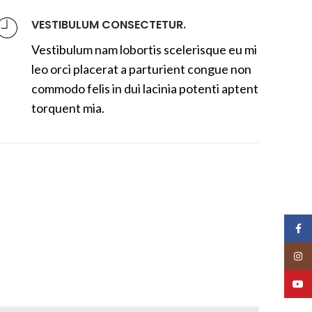
VESTIBULUM CONSECTETUR.
Vestibulum nam lobortis scelerisque eu mi
leo orci placerat a parturient congue non
commodo felis in dui lacinia potenti aptent
torquent mia.
Face
Insta
YouT