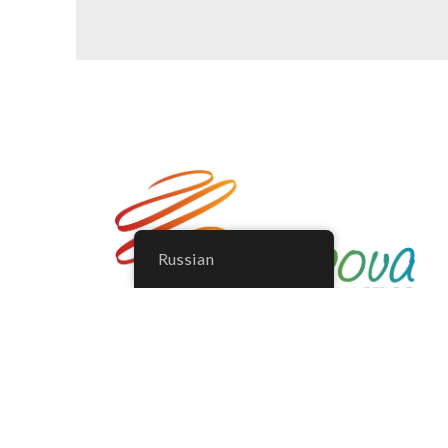
Russian
Wszyscy pragniemy, aby nasze dzieci jak
najdłużej cieszyły nas swoimi występami na
macie, dlatego proces treningowy musi być