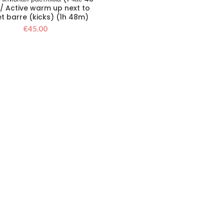
 / Active warm up next to
et barre (kicks) (1h 48m)
€
45.00