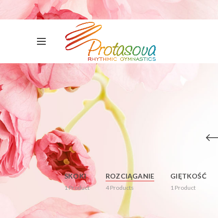
SKOKI
ROZCIĄGANIE
GIĘTKOŚĆ
1
Product
4
Products
1
Product