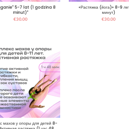
ganie" 5-7 lat (1 godzina 8
«Растяжка (йога)» 8-9 ле
minut)"
минут)
€
30.00
€
30.00
с махов у опоры для детей 8-
. Активная растяжка (1 час 48