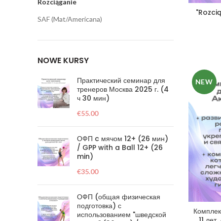
Rozciąganie
"Rozcią
SAF (Mat/Americana)
NOWE KURSY
Практический семинар для
NEW
тренеров Москва 2025 г. (4
ч 30 мин)
€
55.00
ОФП c мячом 12+ (26 мин)
/ GPP with a Ball 12+ (26
min)
€
35.00
ОФП (общая физическая
подготовка) с
Комплек
использованием "шведской
11 лет