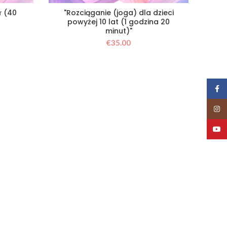
т (40
"Rozciąganie (joga) dla dzieci
powyżej 10 lat (1 godzina 20
minut)"
€
35.00
Face
Insta
YouT