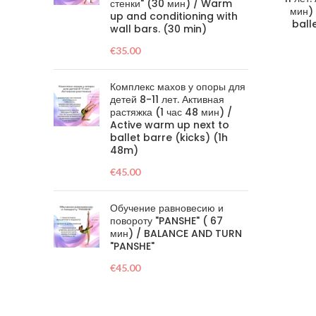
стенки" (30 мин) / Warm
мин)
up and conditioning with
ball
wall bars. (30 min)
€
35.00
Комплекс махов у опоры для
детей 8-11 лет. Активная
растяжка (1 час 48 мин) /
Active warm up next to
ballet barre (kicks) (1h
48m)
€
45.00
Обучение равновесию и
повороту "PANSHE" ( 67
мин) / BALANCE AND TURN
"PANSHE"
€
45.00