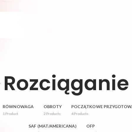
Rozciąganie
RÓWNOWAGA
OBROTY
POCZĄTKOWE PRZYGOTOW
1
Product
2
Products
4
Products
SAF (MAT/AMERICANA)
OFP