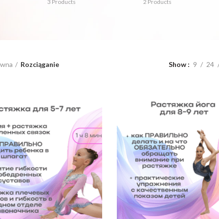
3
Products
2
Products
ówna
Rozciąganie
Show
9
24